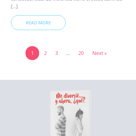
[…]
READ MORE
1
2
3
…
20
Next »