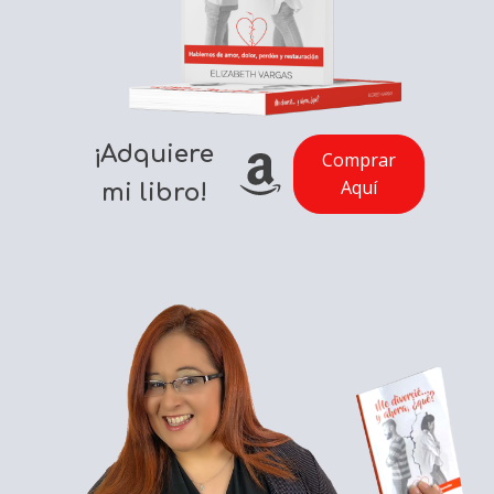
¡Adquiere
Comprar
Aquí
mi libro!