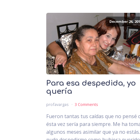
December 26, 201
Para esa despedida, yo
quería
profavargas
3 Comments
Fueron tantas tus caídas que no pensé 
ésta vez sería para siempre. Me ha tom
algunos meses asimilar que ya no estás
pude despedirme como hubiera querido