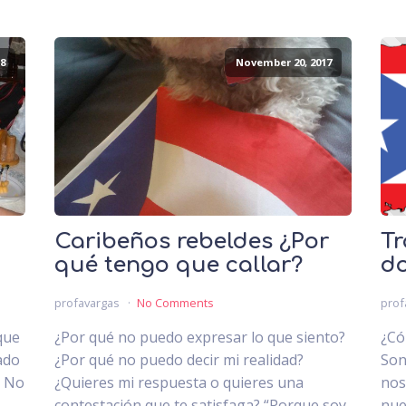
8
November 20, 2017
Caribeños rebeldes ¿Por
Tr
qué tengo que callar?
do
profavargas
No Comments
prof
que
¿Por qué no puedo expresar lo que siento?
¿Có
ado
¿Por qué no puedo decir mi realidad?
Son
. No
¿Quieres mi respuesta o quieres una
nos
.
contestación que te satisfaga? “Porque soy
nue