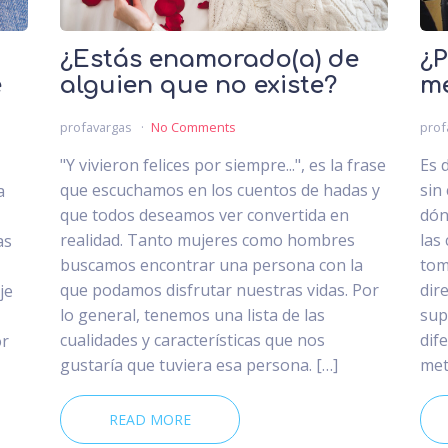
¿Estás enamorado(a) de
¿P
e
alguien que no existe?
m
profavargas
No Comments
prof
"Y vivieron felices por siempre...", es la frase
Es d
que escuchamos en los cuentos de hadas y
sin
a
que todos deseamos ver convertida en
dón
realidad. Tanto mujeres como hombres
las
as
buscamos encontrar una persona con la
tom
que podamos disfrutar nuestras vidas. Por
dir
je
lo general, tenemos una lista de las
sup
cualidades y características que nos
dif
or
gustaría que tuviera esa persona. […]
met
READ MORE