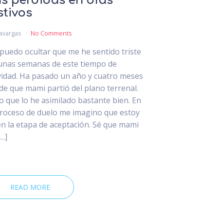
s pérdidas en días
stivos
avargas
No Comments
puedo ocultar que me he sentido triste
unas semanas de este tiempo de
idad. Ha pasado un año y cuatro meses
de que mami partió del plano terrenal.
o que lo he asimilado bastante bien. En
proceso de duelo me imagino que estoy
en la etapa de aceptación. Sé que mami
[…]
READ MORE