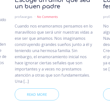
Escoge un amor que sea
La
un buen padre
fe
profavargas
No Comments
prof
nido
Cuando nos enamoramos pensamos en lo
No 
maravilloso que será unir nuestras vidas a
alg
ese ser que amamos. Nos imaginamos
Nav
den
construyendo grandes sueños junto a él y
des
e
teniendo una hermosa familia. Sin
Cre
e de
embargo, el enamoramiento inicial nos
el 
dos
hace ignorar ciertas señales que son
ya 
importantes y a veces no prestamos
se 
atención a otras que son fundamentales.
Una […]
READ MORE