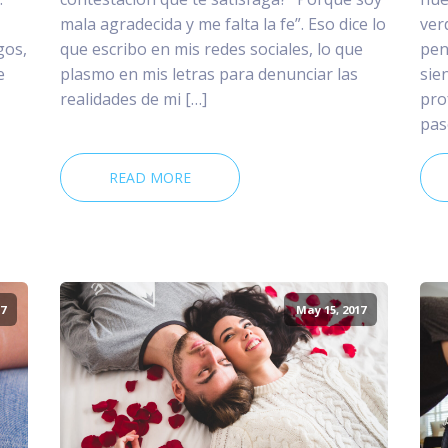
mala agradecida y me falta la fe”. Eso dice lo
ver
gos,
que escribo en mis redes sociales, lo que
pen
e
plasmo en mis letras para denunciar las
sie
realidades de mi […]
pro
pas
READ MORE
7
May 15, 2017