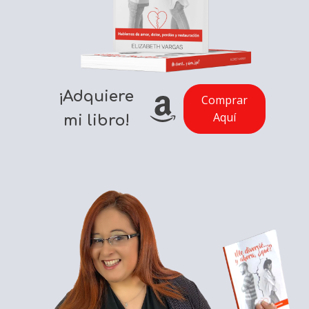
¡Adquiere
Comprar
Aquí
mi libro!