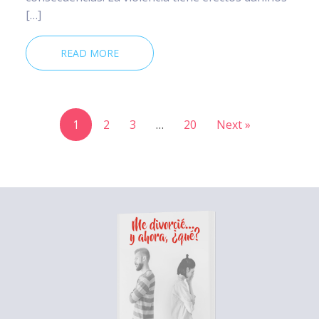
[…]
READ MORE
1
2
3
…
20
Next »