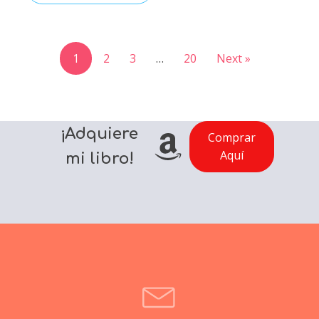
1
2
3
…
20
Next »
¡Adquiere
Comprar
Aquí
mi libro!