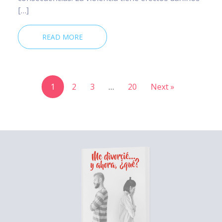
[…]
READ MORE
1
2
3
…
20
Next »