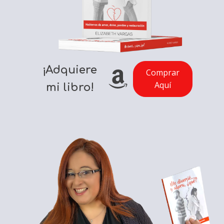
¡Adquiere
Comprar
Aquí
mi libro!