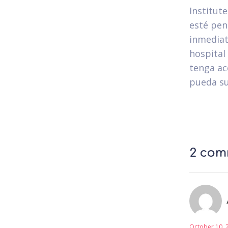
Institut
esté pen
inmediat
hospital
tenga ac
pueda su
2 comm
October 10, 