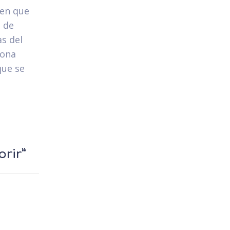
ien que
a de
as del
sona
que se
orir”