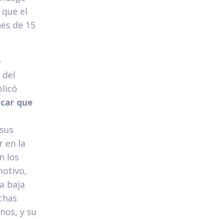
 que el
nes de 15
-
 del
plicó
car que
 sus
 en la
n los
motivo,
a baja
chas
nos, y su