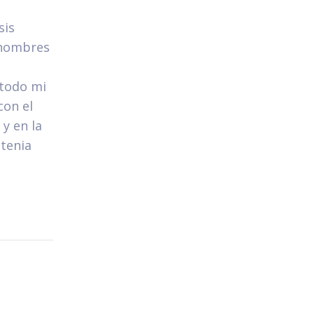
sis
 hombres
 todo mi
con el
 y en la
 tenia