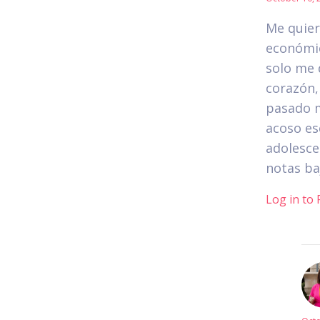
Me quiero
económic
solo me 
corazón,
pasado m
acoso es
adolesce
notas baj
Log in to 