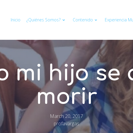
Inicio
¿Quiénes Somos?
Contenido
Experiencia Mul
o mi hijo se
morir
March 20, 2017
profavargas