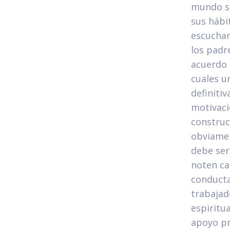
mundo se
sus hábi
escuchan
los padr
acuerdo 
cuales un
definiti
motivaci
construc
obviamen
debe ser
noten ca
conducta
trabajad
espiritu
apoyo pr