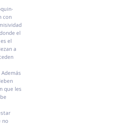
quin-
n con
misividad
 donde el
 es el
iezan a
 ceden
. Además
 deben
n que les
ebe
estar
e no