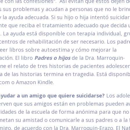
e con las confesiones". Así evitan que éstos dejen d
s sus problemas y acudan a personas que no le brin
 la ayuda adecuada. Si su hijo o hija intentó suicida
te que reciba el tratamiento adecuado que decida 
a. La ayuda está disponible con terapia individual, g
centros de rehabilitación de ser necesario. Los padr
eer libros sobre autoestima y cómo mejorar la
ción. El libro
Padres o hijos
de la Dra. Marroquin-
ene el relato de tres historias de pacientes adolesce
 de las historias termina en tragedia. Está disponib
com o Amazon Kindle.
udar a un amigo que quiere suicidarse?
Los adole
rven que sus amigos están en problemas pueden av
ridades de la escuela de forma anónima para que no
tan su amistad o comunicarle a sus padres o a la 
migo, de acuerdo con la Dra. Marroquin-Erazo. El Na