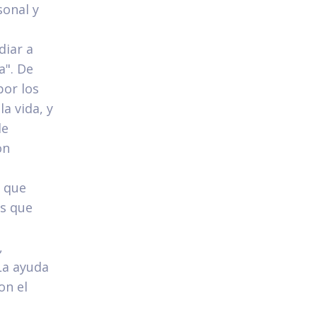
sonal y
diar a
a". De
por los
a vida, y
de
on
, que
es que
,
 La ayuda
on el