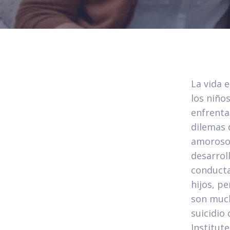
La vida 
los niño
enfrentar
dilemas 
amorosos
desarrol
conducta
hijos, p
son much
suicidio
Institut