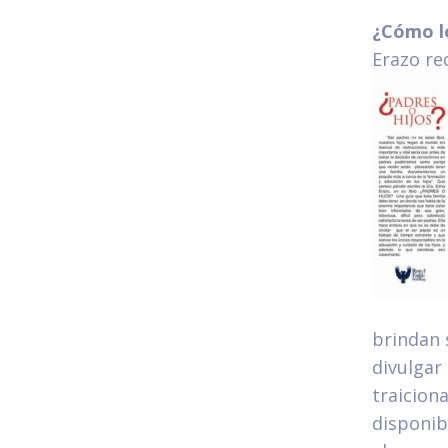
¿Cómo lo
Erazo r
brindan 
divulgar
traicion
disponib