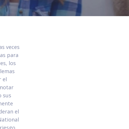
as veces
ias para
es, los
blemas
 el
 notar
o sus
emente
deran el
National
 riesgo