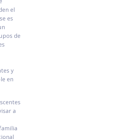
e
den el
rse es
un
rupos de
es
ntes y
le en
scentes
isar a
familia
tional