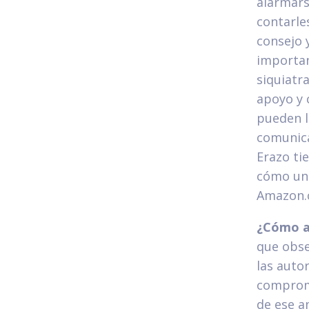
alarmars
contarle
consejo y
importan
siquiatr
apoyo y 
pueden l
comunica
Erazo ti
cómo una
Amazon.
¿Cómo ay
que obse
las auto
comprome
de ese a