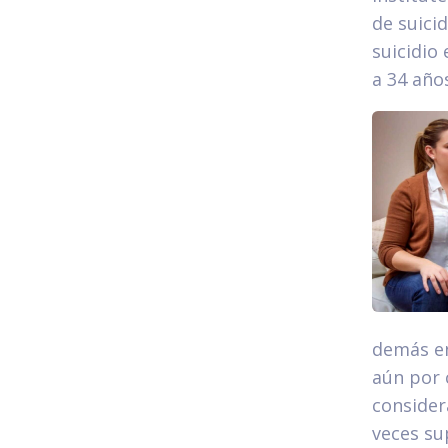
de suici
suicidio
a 34 año
demás en
aún por 
consider
veces su