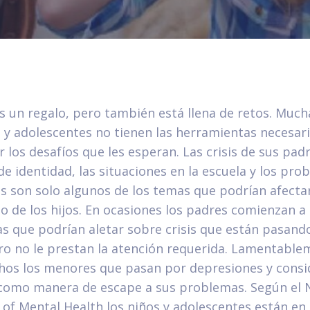
es un regalo, pero también está llena de retos. Much
s y adolescentes no tienen las herramientas necesar
 los desafíos que les esperan. Las crisis de sus padr
de identidad, las situaciones en la escuela y los pro
 son solo algunos de los temas que podrían afectar
lo de los hijos. En ocasiones los padres comienzan a
s que podrían aletar sobre crisis que están pasand
ero no le prestan la atención requerida. Lamentabl
os los menores que pasan por depresiones y consi
 como manera de escape a sus problemas. Según el 
e of Mental Health los niños y adolescentes están en