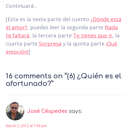
Continuará…
[Esta es la sexta parte del cuento
¿Dónde está
el amor?
, puedes leer la segunda parte
Nada
te faltará
, la tercera parte
Te tienes que ir
, la
cuarta parte
Sorpresa
y la quinta parte
¡Qué
emoción!
]
16 comments on “(6) ¿Quién es el
afortunado?”
José Céspedes
says:
March 2, 2012 at 7:36 pm