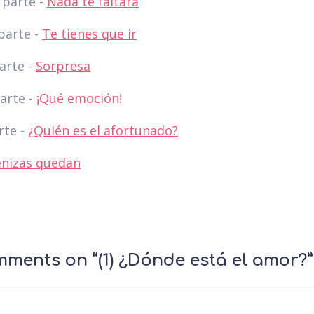
 parte -
Nada te faltará
parte -
Te tienes que ir
arte -
Sorpresa
arte -
¡Qué emoción!
rte -
¿Quién es el afortunado?
enizas quedan
mments on “(1) ¿Dónde está el amor?”