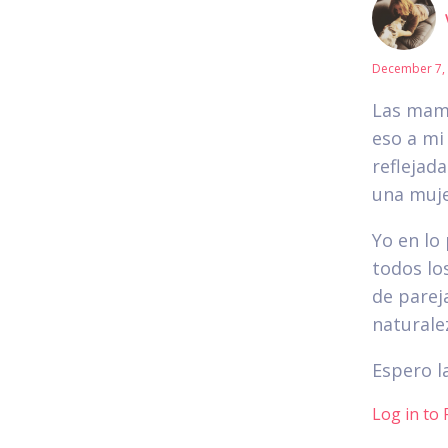
December 7, 
Las mamá
eso a mi
reflejada
una muje
Yo en lo
todos los
de parej
naturale
Espero l
Log in to 