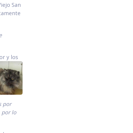
Viejo San
etamente
e
or y los
s por
 por lo