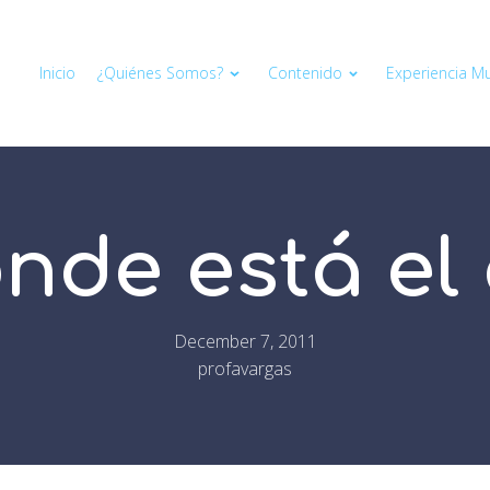
Inicio
¿Quiénes Somos?
Contenido
Experiencia Mul
ónde está e
December 7, 2011
profavargas