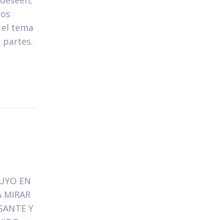
 deseen,
ros
 el tema
 partes.
TUYO EN
A MIRAR
SANTE Y