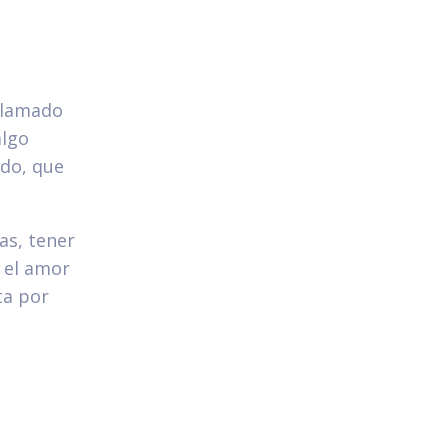
clamado
algo
ado, que
as, tener
o el amor
ta por