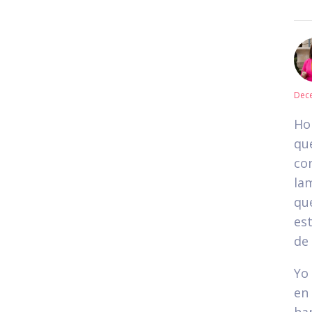
Dece
Ho
que
con
la
qu
est
de
Yo
en 