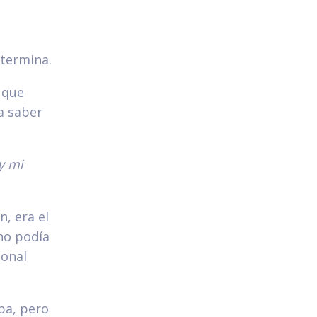
 termina.
 que
a saber
y mi
, era el
 no podía
ional
ba, pero