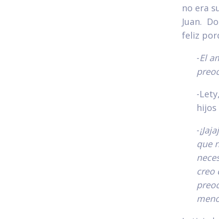
no era su
Juan. Do
feliz po
-
El a
preo
-Lety
hijos
-
¡Jaj
que 
neces
creo 
preoc
menos