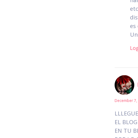
han
etc
dis
es 
Un
Log
December 7, 
LLLEGUE
EL BLOG
EN TU B