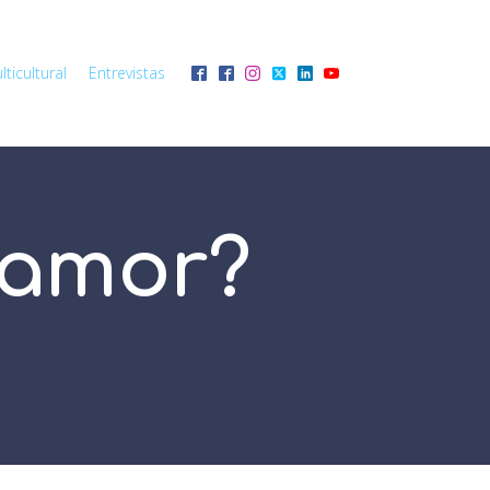
ticultural
Entrevistas
l amor?