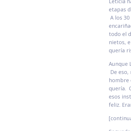
Leticia 
etapas d
A los 30
encariña
todo el d
nietos, e
quería ri
Aunque Le
De eso, 
hombre e
quería. 
esos ins
feliz. E
[continua