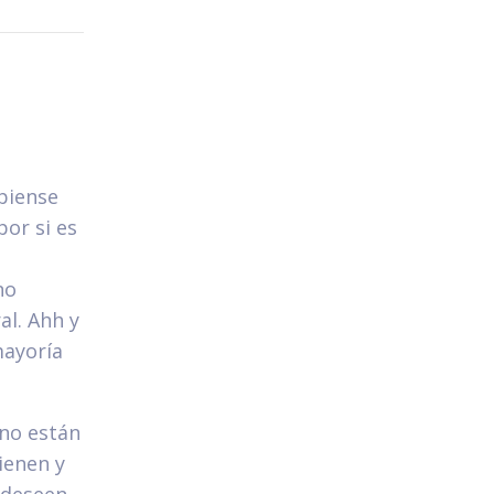
piense
por si es
no
l. Ahh y
mayoría
 no están
ienen y