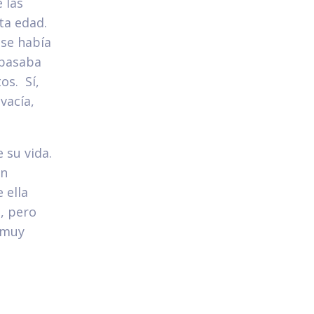
 las
ta edad.
 se había
 pasaba
os. Sí,
vacía,
 su vida.
un
 ella
, pero
 muy