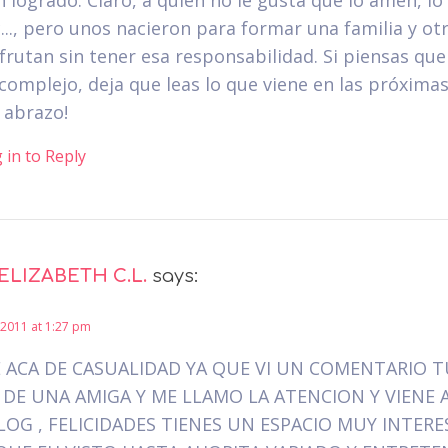
 logrado. Claro, a quién no le gusta que lo amen, lo
..., pero unos nacieron para formar una familia y ot
frutan sin tener esa responsabilidad. Si piensas que
complejo, deja que leas lo que viene en las próximas
 abrazo!
 in to Reply
ELIZABETH C.L.
says:
2011 at 1:27 pm
 ACA DE CASUALIDAD YA QUE VI UN COMENTARIO 
 DE UNA AMIGA Y ME LLAMO LA ATENCION Y VIENE 
LOG , FELICIDADES TIENES UN ESPACIO MUY INTERE