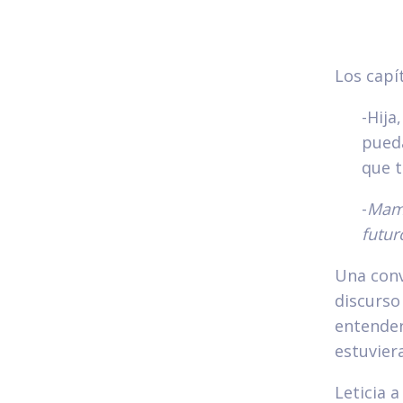
Los capí
-Hija
pueda
que 
-
Mami
futur
Una conv
discurso
entender
estuviera
Leticia 