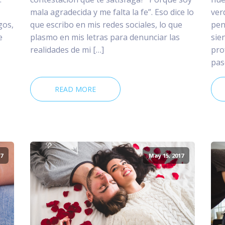
mala agradecida y me falta la fe”. Eso dice lo
ver
gos,
que escribo en mis redes sociales, lo que
pen
e
plasmo en mis letras para denunciar las
sie
realidades de mi […]
pro
pas
READ MORE
7
May 15, 2017