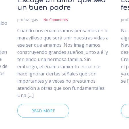
Escoge un amor que sea
La
un buen padre
fe
profavargas
No Comments
prof
nido
Cuando nos enamoramos pensamos en lo
No 
maravilloso que será unir nuestras vidas a
alg
ese ser que amamos. Nos imaginamos
Nav
den
construyendo grandes sueños junto a él y
des
e
teniendo una hermosa familia. Sin
Cre
e de
embargo, el enamoramiento inicial nos
el 
dos
hace ignorar ciertas señales que son
ya 
importantes y a veces no prestamos
se 
atención a otras que son fundamentales.
Una […]
READ MORE