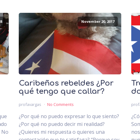
8
November 20, 2017
Caribeños rebeldes ¿Por
Tr
qué tengo que callar?
do
profavargas
No Comments
prof
que
¿Por qué no puedo expresar lo que siento?
¿Có
ado
¿Por qué no puedo decir mi realidad?
Son
. No
¿Quieres mi respuesta o quieres una
nos
.
contestación que te satisfaga? “Porque soy
nue