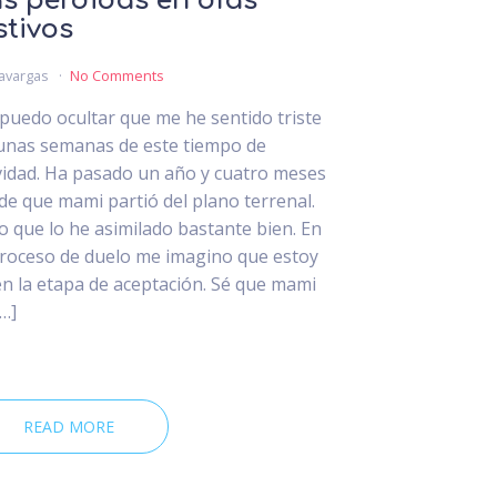
s pérdidas en días
stivos
avargas
No Comments
puedo ocultar que me he sentido triste
unas semanas de este tiempo de
idad. Ha pasado un año y cuatro meses
de que mami partió del plano terrenal.
o que lo he asimilado bastante bien. En
proceso de duelo me imagino que estoy
en la etapa de aceptación. Sé que mami
[…]
READ MORE