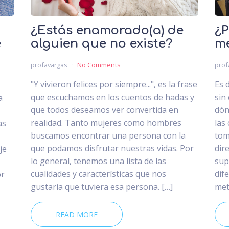
¿Estás enamorado(a) de
¿P
e
alguien que no existe?
m
profavargas
No Comments
prof
"Y vivieron felices por siempre...", es la frase
Es d
que escuchamos en los cuentos de hadas y
sin
a
que todos deseamos ver convertida en
dón
realidad. Tanto mujeres como hombres
las
as
buscamos encontrar una persona con la
tom
que podamos disfrutar nuestras vidas. Por
dir
je
lo general, tenemos una lista de las
sup
cualidades y características que nos
dif
or
gustaría que tuviera esa persona. […]
met
READ MORE