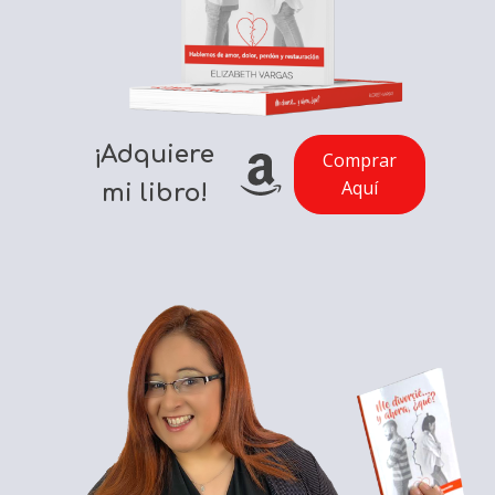
¡Adquiere
Comprar
Aquí
mi libro!