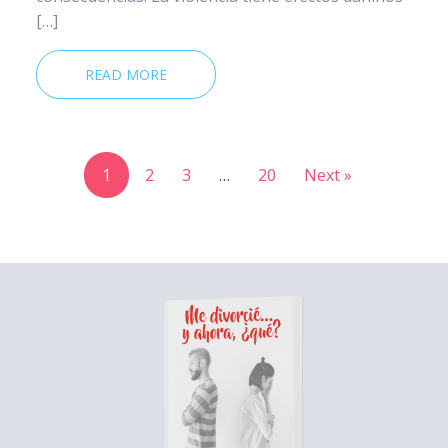
[…]
READ MORE
1
2
3
…
20
Next »