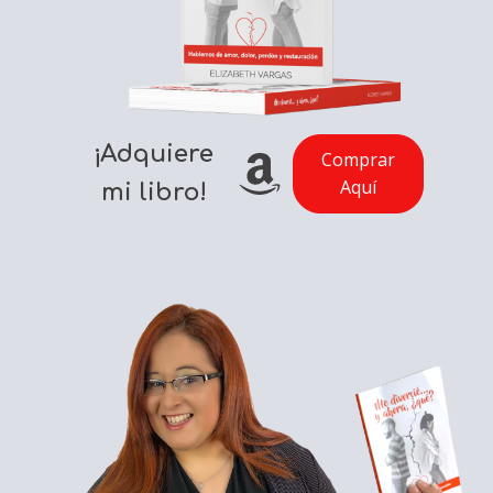
¡Adquiere
Comprar
Aquí
mi libro!