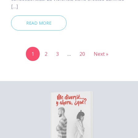
[…]
READ MORE
1
2
3
…
20
Next »