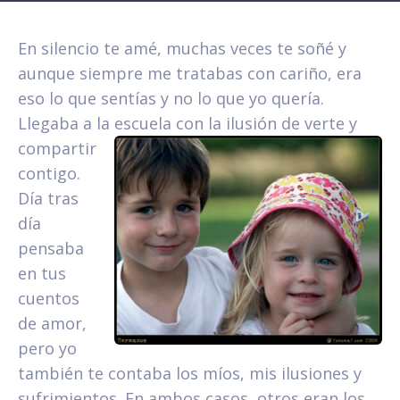
En silencio te amé, muchas veces te soñé y
aunque siempre me tratabas con cariño, era
eso lo que sentías y no lo que yo quería.
Llegaba a la escuela con la
ilusión de verte y
compartir
contigo.
Día tras
día
pensaba
en tus
cuentos
de amor,
pero yo
también te contaba los míos, mis ilusiones y
sufrimientos. En ambos casos, otros eran los