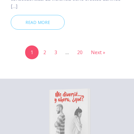
[…]
READ MORE
1
2
3
…
20
Next »