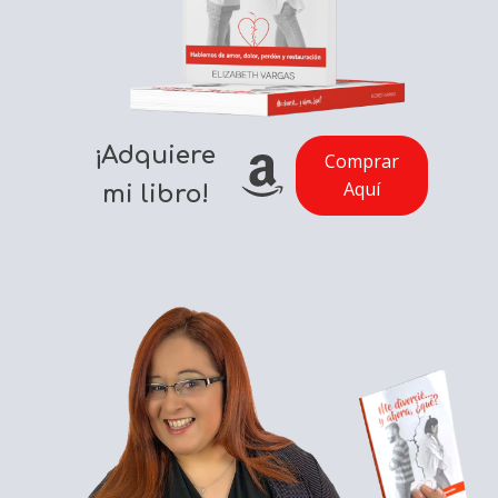
¡Adquiere
Comprar
Aquí
mi libro!