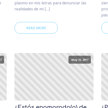
e
plasmo en mis letras para denunciar las
sie
realidades de mi […]
pro
pas
READ MORE
7
May 15, 2017
¿Estás enamorado(a) de
¿P