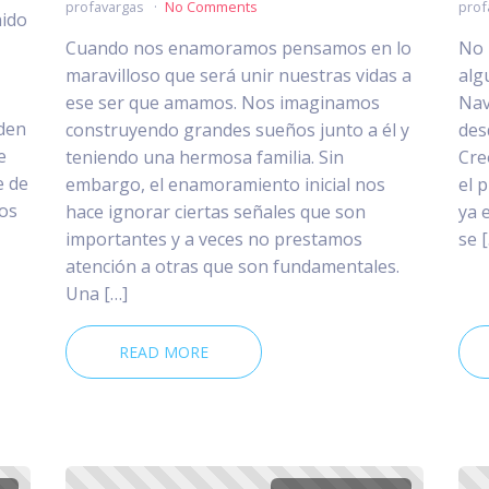
profavargas
No Comments
prof
nido
Cuando nos enamoramos pensamos en lo
No 
maravilloso que será unir nuestras vidas a
alg
ese ser que amamos. Nos imaginamos
Nav
den
construyendo grandes sueños junto a él y
des
e
teniendo una hermosa familia. Sin
Cre
e de
embargo, el enamoramiento inicial nos
el 
dos
hace ignorar ciertas señales que son
ya 
importantes y a veces no prestamos
se 
atención a otras que son fundamentales.
Una […]
READ MORE