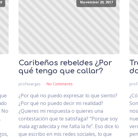
8
November 20, 2017
Caribeños rebeldes ¿Por
Tr
qué tengo que callar?
do
profavargas
No Comments
prof
que
¿Por qué no puedo expresar lo que siento?
¿Có
ado
¿Por qué no puedo decir mi realidad?
Son
. No
¿Quieres mi respuesta o quieres una
nos
.
contestación que te satisfaga? “Porque soy
nue
mala agradecida y me falta la fe”. Eso dice lo
ver
gos,
que escribo en mis redes sociales, lo que
pen