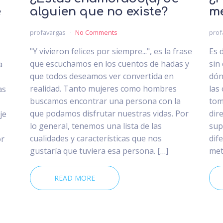
e
alguien que no existe?
m
profavargas
No Comments
prof
"Y vivieron felices por siempre...", es la frase
Es d
que escuchamos en los cuentos de hadas y
sin
a
que todos deseamos ver convertida en
dón
realidad. Tanto mujeres como hombres
las
as
buscamos encontrar una persona con la
tom
que podamos disfrutar nuestras vidas. Por
dir
je
lo general, tenemos una lista de las
sup
cualidades y características que nos
dif
or
gustaría que tuviera esa persona. […]
met
READ MORE