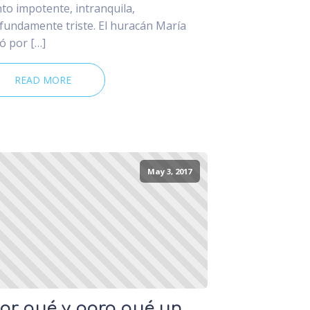
nto impotente, intranquila,
fundamente triste. El huracán María
ó por […]
READ MORE
May 3, 2017
or qué y para qué un