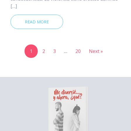
[…]
READ MORE
1
2
3
…
20
Next »