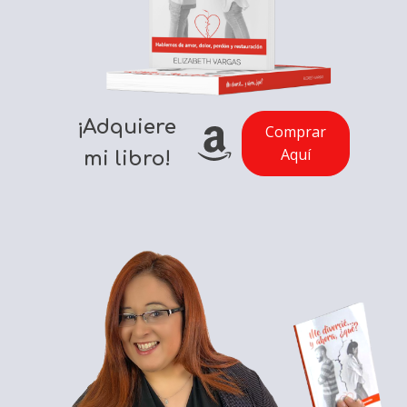
¡Adquiere
Comprar
Aquí
mi libro!