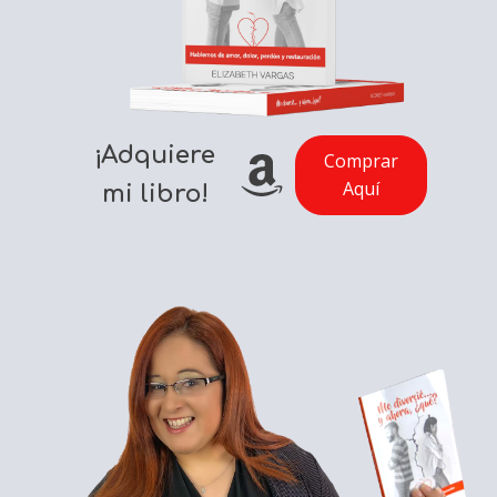
¡Adquiere
Comprar
Aquí
mi libro!