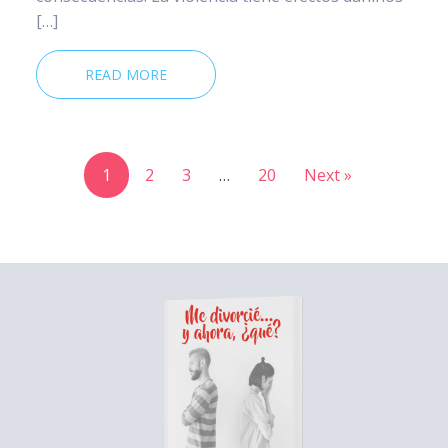
[…]
READ MORE
1
2
3
…
20
Next »