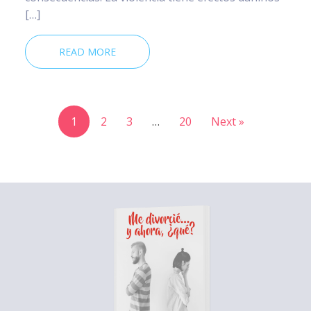
[…]
READ MORE
1
2
3
…
20
Next »