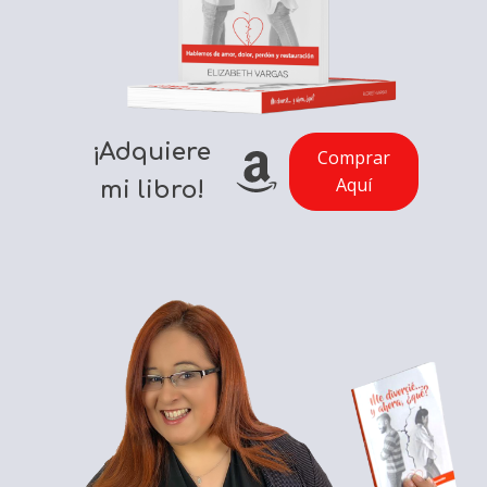
¡Adquiere
Comprar
Aquí
mi libro!