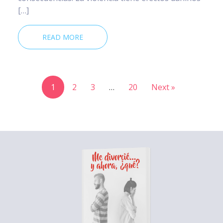
[…]
READ MORE
1
2
3
…
20
Next »