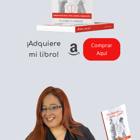
¡Adquiere
Comprar
Aquí
mi libro!