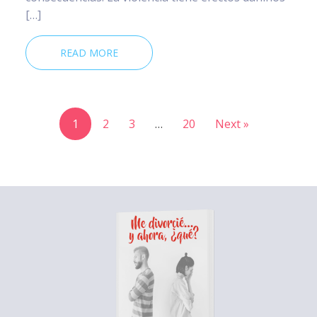
[…]
READ MORE
1
2
3
…
20
Next »