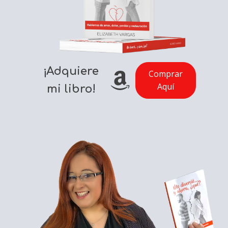
¡Adquiere
Comprar
Aquí
mi libro!