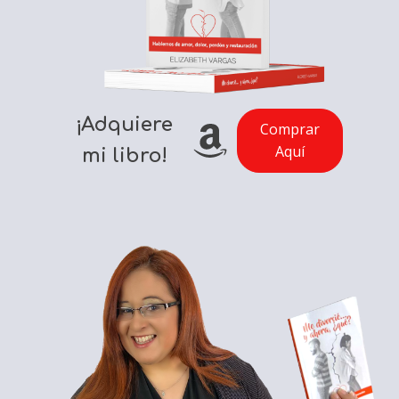
¡Adquiere
Comprar
Aquí
mi libro!