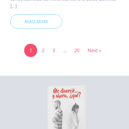
[…]
READ MORE
1
2
3
…
20
Next »