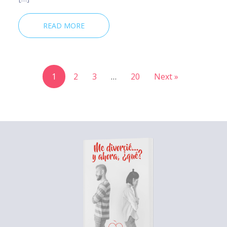
READ MORE
1
2
3
…
20
Next »