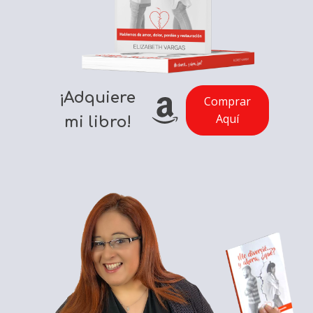
¡Adquiere
Comprar
Aquí
mi libro!