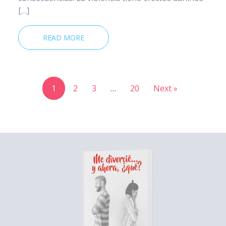
[…]
READ MORE
1
2
3
…
20
Next »