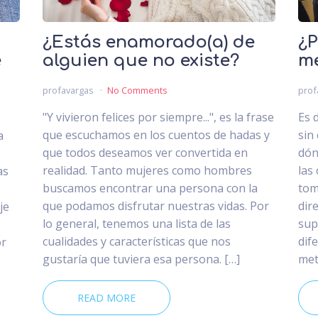
¿Estás enamorado(a) de
¿P
e
alguien que no existe?
m
profavargas
No Comments
prof
"Y vivieron felices por siempre...", es la frase
Es d
que escuchamos en los cuentos de hadas y
sin
a
que todos deseamos ver convertida en
dón
realidad. Tanto mujeres como hombres
las
as
buscamos encontrar una persona con la
tom
que podamos disfrutar nuestras vidas. Por
dir
je
lo general, tenemos una lista de las
sup
cualidades y características que nos
dif
or
gustaría que tuviera esa persona. […]
met
READ MORE