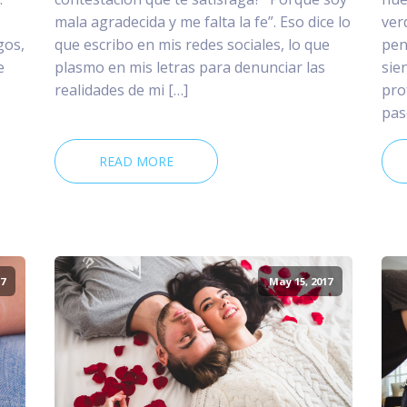
mala agradecida y me falta la fe”. Eso dice lo
ver
gos,
que escribo en mis redes sociales, lo que
pen
e
plasmo en mis letras para denunciar las
sie
realidades de mi […]
pro
pas
READ MORE
7
May 15, 2017