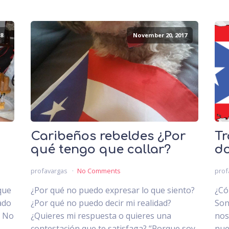
8
November 20, 2017
Caribeños rebeldes ¿Por
Tr
qué tengo que callar?
do
profavargas
No Comments
prof
que
¿Por qué no puedo expresar lo que siento?
¿Có
ado
¿Por qué no puedo decir mi realidad?
Son
. No
¿Quieres mi respuesta o quieres una
nos
.
contestación que te satisfaga? “Porque soy
nue