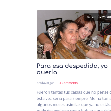
December 26, 201
Para esa despedida, yo
quería
profavargas
3 Comments
Fueron tantas tus caídas que no pensé 
ésta vez sería para siempre. Me ha tom
algunos meses asimilar que ya no estás
pude despedirme como hubiera querido