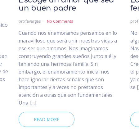
Escoge un amor que sea
La
un buen padre
fe
profavargas
No Comments
prof
nido
Cuando nos enamoramos pensamos en lo
No 
maravilloso que será unir nuestras vidas a
alg
ese ser que amamos. Nos imaginamos
Nav
den
construyendo grandes sueños junto a él y
des
e
teniendo una hermosa familia. Sin
Cre
e de
embargo, el enamoramiento inicial nos
el 
dos
hace ignorar ciertas señales que son
ya 
importantes y a veces no prestamos
se 
atención a otras que son fundamentales.
Una […]
READ MORE