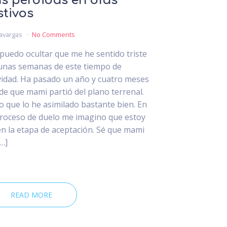
s pérdidas en días
stivos
avargas
No Comments
puedo ocultar que me he sentido triste
unas semanas de este tiempo de
idad. Ha pasado un año y cuatro meses
de que mami partió del plano terrenal.
o que lo he asimilado bastante bien. En
proceso de duelo me imagino que estoy
en la etapa de aceptación. Sé que mami
[…]
READ MORE