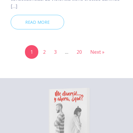
[…]
READ MORE
1
2
3
…
20
Next »