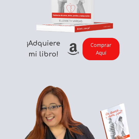
¡Adquiere
Comprar
Aquí
mi libro!