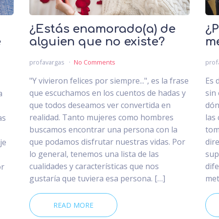
¿Estás enamorado(a) de
¿P
e
alguien que no existe?
m
profavargas
No Comments
prof
"Y vivieron felices por siempre...", es la frase
Es d
que escuchamos en los cuentos de hadas y
sin
a
que todos deseamos ver convertida en
dón
realidad. Tanto mujeres como hombres
las
as
buscamos encontrar una persona con la
tom
que podamos disfrutar nuestras vidas. Por
dir
je
lo general, tenemos una lista de las
sup
cualidades y características que nos
dif
or
gustaría que tuviera esa persona. […]
met
READ MORE