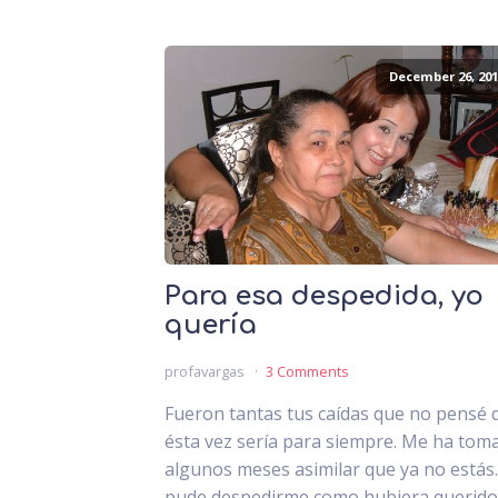
December 26, 201
Para esa despedida, yo
quería
profavargas
3 Comments
Fueron tantas tus caídas que no pensé 
ésta vez sería para siempre. Me ha tom
algunos meses asimilar que ya no estás
pude despedirme como hubiera querido