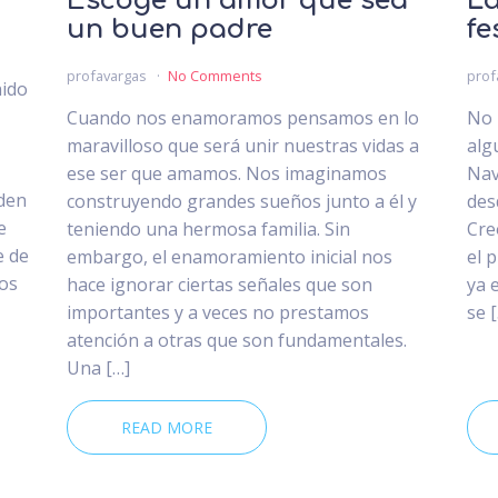
Escoge un amor que sea
La
un buen padre
fe
profavargas
No Comments
prof
nido
Cuando nos enamoramos pensamos en lo
No 
maravilloso que será unir nuestras vidas a
alg
ese ser que amamos. Nos imaginamos
Nav
den
construyendo grandes sueños junto a él y
des
e
teniendo una hermosa familia. Sin
Cre
e de
embargo, el enamoramiento inicial nos
el 
dos
hace ignorar ciertas señales que son
ya 
importantes y a veces no prestamos
se 
atención a otras que son fundamentales.
Una […]
READ MORE