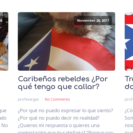
8
November 20, 2017
Caribeños rebeldes ¿Por
Tr
qué tengo que callar?
do
profavargas
No Comments
prof
que
¿Por qué no puedo expresar lo que siento?
¿Có
ado
¿Por qué no puedo decir mi realidad?
Son
. No
¿Quieres mi respuesta o quieres una
nos
.
contestación que te satisfaga? “Porque soy
nue