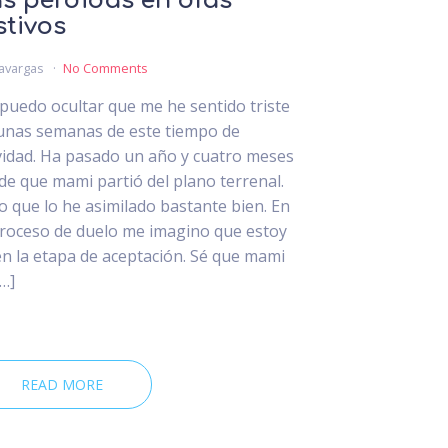
s pérdidas en días
stivos
avargas
No Comments
puedo ocultar que me he sentido triste
unas semanas de este tiempo de
idad. Ha pasado un año y cuatro meses
de que mami partió del plano terrenal.
o que lo he asimilado bastante bien. En
proceso de duelo me imagino que estoy
en la etapa de aceptación. Sé que mami
[…]
READ MORE