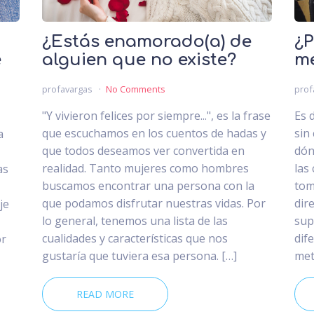
¿Estás enamorado(a) de
¿P
e
alguien que no existe?
m
profavargas
No Comments
prof
"Y vivieron felices por siempre...", es la frase
Es d
que escuchamos en los cuentos de hadas y
sin
a
que todos deseamos ver convertida en
dón
realidad. Tanto mujeres como hombres
las
as
buscamos encontrar una persona con la
tom
que podamos disfrutar nuestras vidas. Por
dir
je
lo general, tenemos una lista de las
sup
cualidades y características que nos
dif
or
gustaría que tuviera esa persona. […]
met
READ MORE