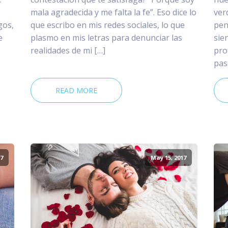
mala agradecida y me falta la fe”. Eso dice lo
ver
gos,
que escribo en mis redes sociales, lo que
pen
e
plasmo en mis letras para denunciar las
sie
realidades de mi […]
pro
pas
READ MORE
7
May 15, 2017