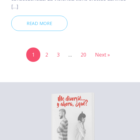
[…]
READ MORE
1
2
3
…
20
Next »