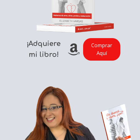
¡Adquiere
Comprar
Aquí
mi libro!