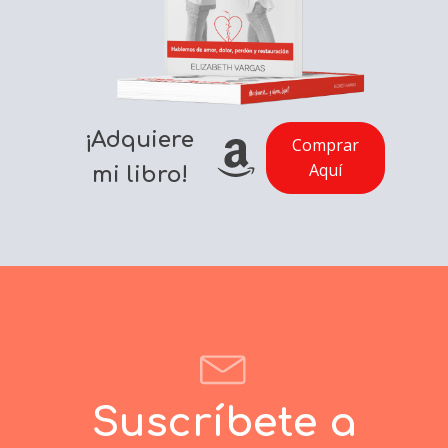
¡Adquiere
Comprar
Aquí
mi libro!
Suscríbete a