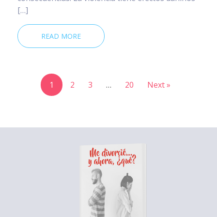
[…]
READ MORE
1
2
3
…
20
Next »