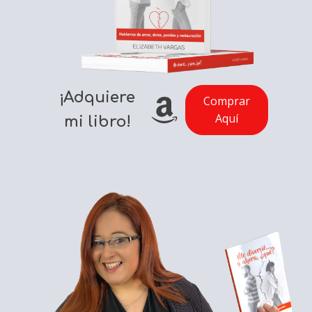
¡Adquiere
Comprar
Aquí
mi libro!