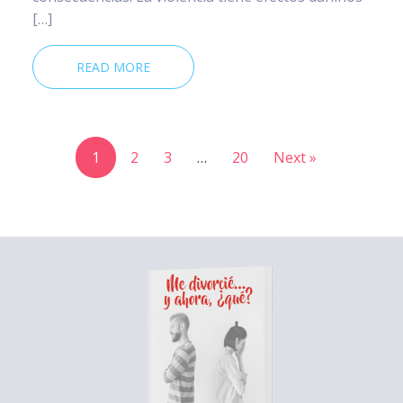
[…]
READ MORE
1
2
3
…
20
Next »