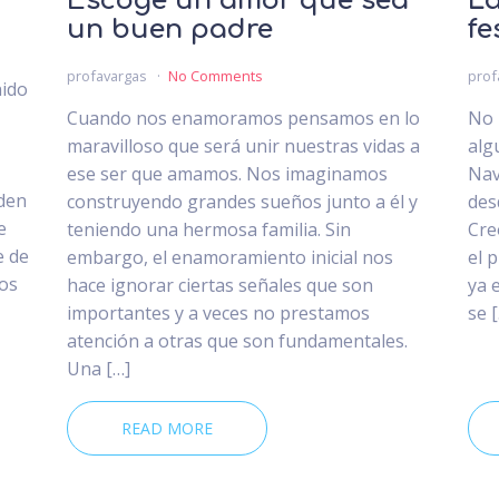
Escoge un amor que sea
La
un buen padre
fe
profavargas
No Comments
prof
nido
Cuando nos enamoramos pensamos en lo
No 
maravilloso que será unir nuestras vidas a
alg
ese ser que amamos. Nos imaginamos
Nav
den
construyendo grandes sueños junto a él y
des
e
teniendo una hermosa familia. Sin
Cre
e de
embargo, el enamoramiento inicial nos
el 
dos
hace ignorar ciertas señales que son
ya 
importantes y a veces no prestamos
se 
atención a otras que son fundamentales.
Una […]
READ MORE