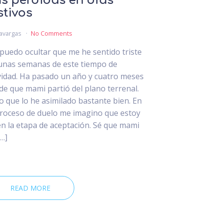
s pérdidas en días
stivos
avargas
No Comments
puedo ocultar que me he sentido triste
unas semanas de este tiempo de
idad. Ha pasado un año y cuatro meses
de que mami partió del plano terrenal.
o que lo he asimilado bastante bien. En
proceso de duelo me imagino que estoy
en la etapa de aceptación. Sé que mami
[…]
READ MORE