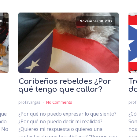
8
November 20, 2017
Caribeños rebeldes ¿Por
Tr
qué tengo que callar?
do
profavargas
No Comments
prof
que
¿Por qué no puedo expresar lo que siento?
¿Có
ado
¿Por qué no puedo decir mi realidad?
Son
. No
¿Quieres mi respuesta o quieres una
nos
.
contestación que te satisfaga? “Porque soy
nue