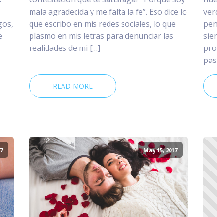
mala agradecida y me falta la fe”. Eso dice lo
ver
gos,
que escribo en mis redes sociales, lo que
pen
e
plasmo en mis letras para denunciar las
sie
realidades de mi […]
pro
pas
READ MORE
7
May 15, 2017