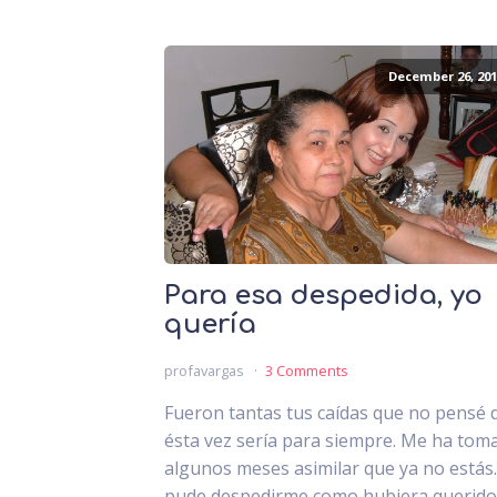
December 26, 201
Para esa despedida, yo
quería
profavargas
3 Comments
Fueron tantas tus caídas que no pensé 
ésta vez sería para siempre. Me ha tom
algunos meses asimilar que ya no estás
pude despedirme como hubiera querido