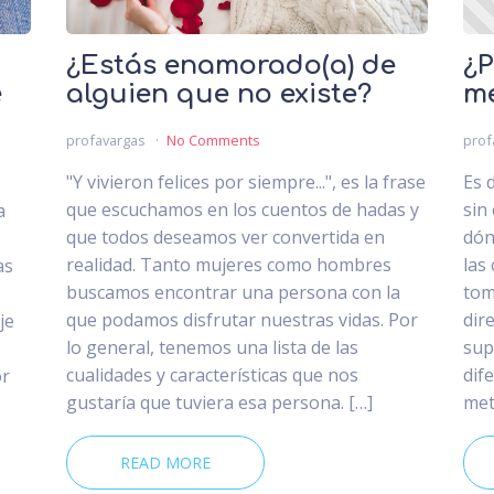
¿Estás enamorado(a) de
¿P
e
alguien que no existe?
m
profavargas
No Comments
prof
"Y vivieron felices por siempre...", es la frase
Es d
que escuchamos en los cuentos de hadas y
sin
a
que todos deseamos ver convertida en
dón
realidad. Tanto mujeres como hombres
las
as
buscamos encontrar una persona con la
tom
que podamos disfrutar nuestras vidas. Por
dir
je
lo general, tenemos una lista de las
sup
cualidades y características que nos
dif
or
gustaría que tuviera esa persona. […]
met
READ MORE