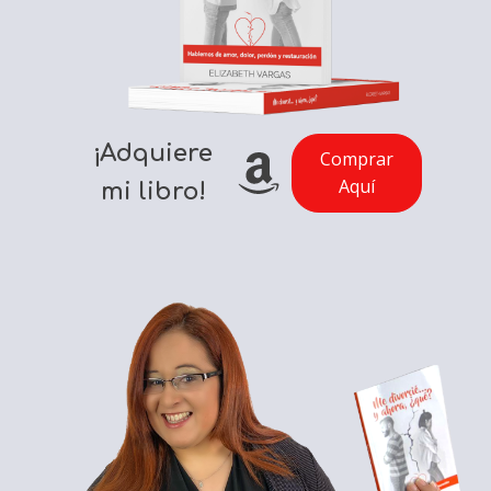
¡Adquiere
Comprar
Aquí
mi libro!