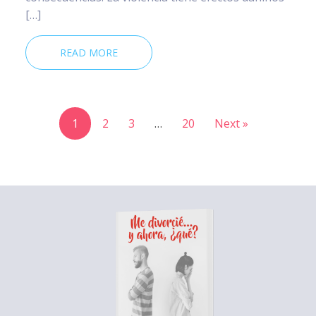
[…]
READ MORE
1
2
3
…
20
Next »