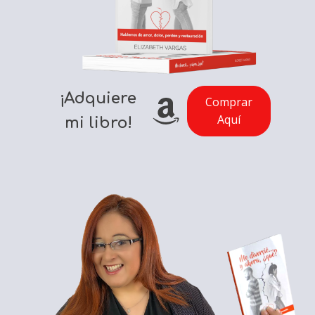
¡Adquiere
Comprar
Aquí
mi libro!