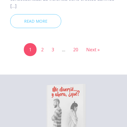
[…]
READ MORE
1
2
3
…
20
Next »