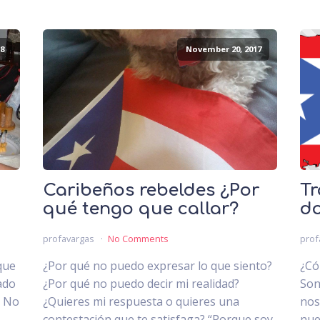
8
November 20, 2017
Caribeños rebeldes ¿Por
Tr
qué tengo que callar?
do
profavargas
No Comments
prof
que
¿Por qué no puedo expresar lo que siento?
¿Có
ado
¿Por qué no puedo decir mi realidad?
Son
. No
¿Quieres mi respuesta o quieres una
nos
.
contestación que te satisfaga? “Porque soy
nue