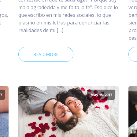
mala agradecida y me falta la fe”. Eso dice lo
ver
gos,
que escribo en mis redes sociales, lo que
pen
e
plasmo en mis letras para denunciar las
sie
realidades de mi […]
pro
pas
READ MORE
7
May 15, 2017