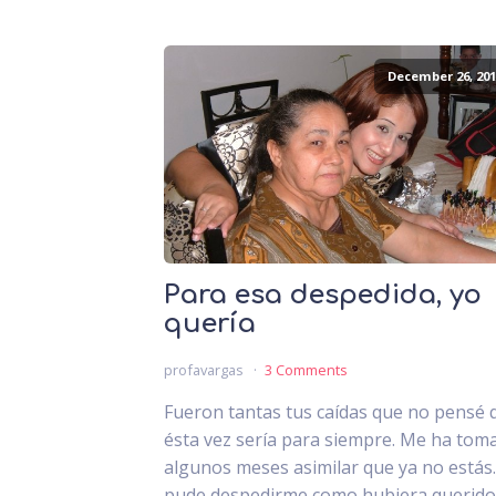
December 26, 201
Para esa despedida, yo
quería
profavargas
3 Comments
Fueron tantas tus caídas que no pensé 
ésta vez sería para siempre. Me ha tom
algunos meses asimilar que ya no estás
pude despedirme como hubiera querido