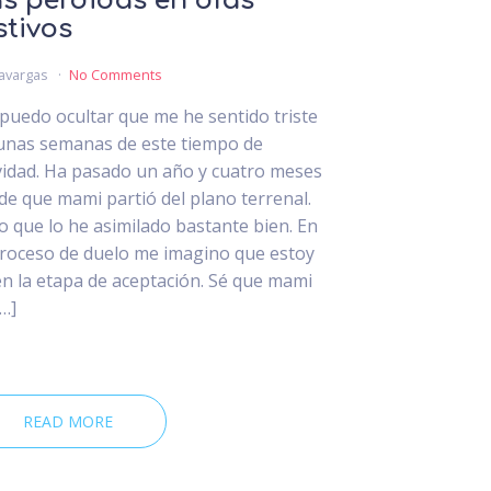
s pérdidas en días
stivos
avargas
No Comments
puedo ocultar que me he sentido triste
unas semanas de este tiempo de
idad. Ha pasado un año y cuatro meses
de que mami partió del plano terrenal.
o que lo he asimilado bastante bien. En
proceso de duelo me imagino que estoy
en la etapa de aceptación. Sé que mami
[…]
READ MORE