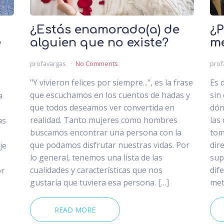
¿Estás enamorado(a) de
¿P
e
alguien que no existe?
m
profavargas
No Comments
prof
"Y vivieron felices por siempre...", es la frase
Es d
que escuchamos en los cuentos de hadas y
sin
a
que todos deseamos ver convertida en
dón
realidad. Tanto mujeres como hombres
las
as
buscamos encontrar una persona con la
tom
que podamos disfrutar nuestras vidas. Por
dir
je
lo general, tenemos una lista de las
sup
cualidades y características que nos
dif
or
gustaría que tuviera esa persona. […]
met
READ MORE