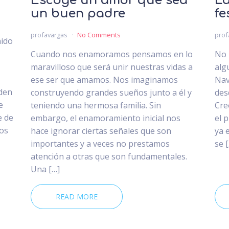
Escoge un amor que sea
La
un buen padre
fe
profavargas
No Comments
prof
nido
Cuando nos enamoramos pensamos en lo
No 
maravilloso que será unir nuestras vidas a
alg
ese ser que amamos. Nos imaginamos
Nav
den
construyendo grandes sueños junto a él y
des
e
teniendo una hermosa familia. Sin
Cre
e de
embargo, el enamoramiento inicial nos
el 
dos
hace ignorar ciertas señales que son
ya 
importantes y a veces no prestamos
se 
atención a otras que son fundamentales.
Una […]
READ MORE