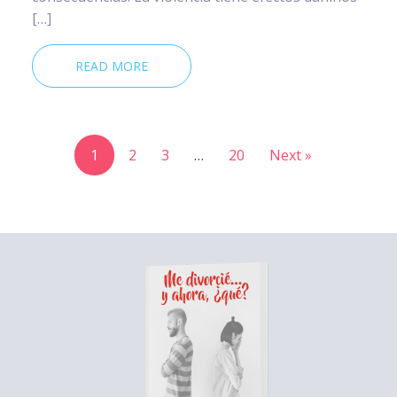
[…]
READ MORE
1
2
3
…
20
Next »