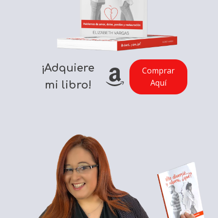
¡Adquiere
Comprar
Aquí
mi libro!