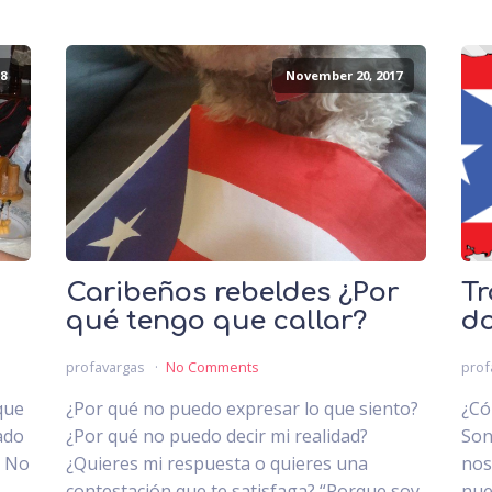
8
November 20, 2017
Caribeños rebeldes ¿Por
Tr
qué tengo que callar?
do
profavargas
No Comments
prof
que
¿Por qué no puedo expresar lo que siento?
¿Có
ado
¿Por qué no puedo decir mi realidad?
Son
. No
¿Quieres mi respuesta o quieres una
nos
.
contestación que te satisfaga? “Porque soy
nue