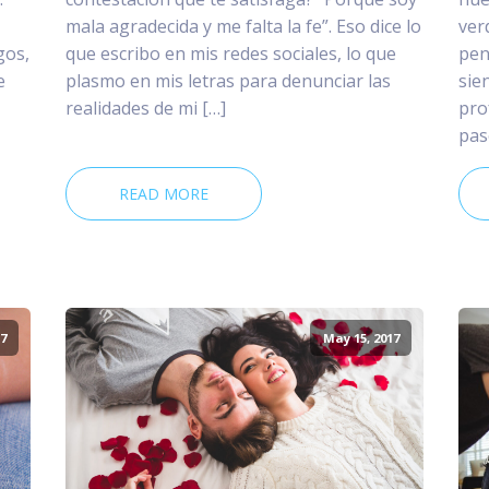
mala agradecida y me falta la fe”. Eso dice lo
ver
gos,
que escribo en mis redes sociales, lo que
pen
e
plasmo en mis letras para denunciar las
sie
realidades de mi […]
pro
pas
READ MORE
7
May 15, 2017