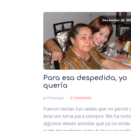
December 26, 201
Para esa despedida, yo
quería
profavargas
3 Comments
Fueron tantas tus caídas que no pensé 
ésta vez sería para siempre. Me ha tom
algunos meses asimilar que ya no estás
pude despedirme como hubiera querido