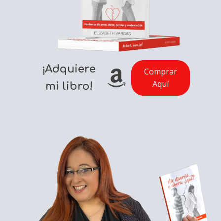
¡Adquiere
Comprar
Aquí
mi libro!