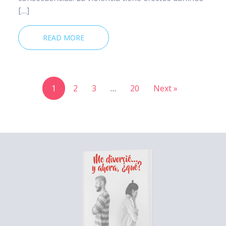
[…]
READ MORE
1
2
3
…
20
Next »