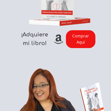
¡Adquiere
Comprar
Aquí
mi libro!