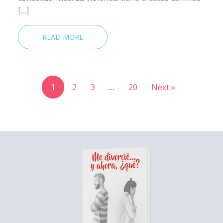
[…]
READ MORE
1
2
3
…
20
Next »