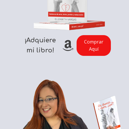
¡Adquiere
Comprar
Aquí
mi libro!