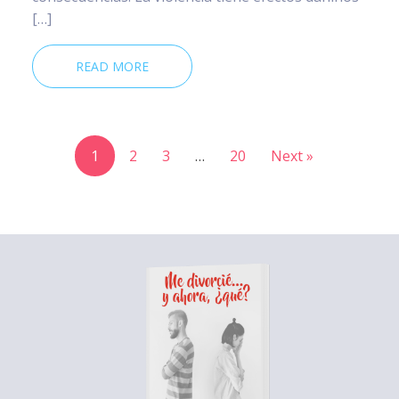
[…]
READ MORE
1
2
3
…
20
Next »