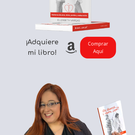
¡Adquiere
Comprar
Aquí
mi libro!