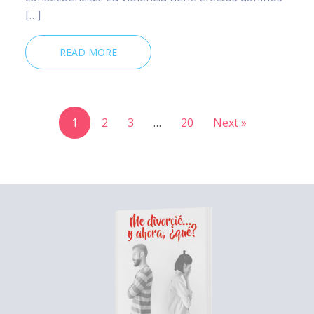
[…]
READ MORE
1
2
3
…
20
Next »