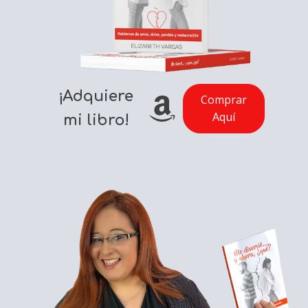
¡Adquiere
Comprar
Aquí
mi libro!